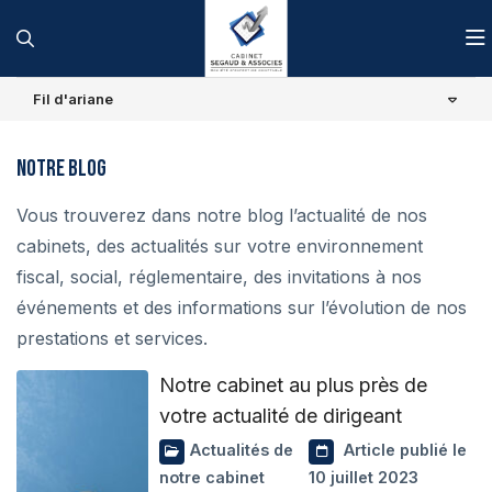
Fil d'ariane
Notre cabinet
Notre blog
Nos missions
Présentation
Vous trouverez dans notre blog l’actualité de nos
Actualités
Notre bureau
Missions comptables
cabinets, des actualités sur votre environnement
fiscal, social, réglementaire, des invitations à nos
Blog
Nos équipes
Missions d’externalisation
Actualités
événements et des informations sur l’évolution de nos
prestations et services.
Espace client
Notre réseau
Missions fiscales
Créer mon entreprise
Notre cabinet au plus près de
Contact
Recrutement
Missions sociales
Échéanciers
votre actualité de dirigeant
Actualités de
Article publié le
Missions d’assistance et de conseil
Simulateurs
notre cabinet
10 juillet 2023