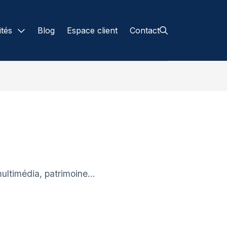
ités
Blog
Espace client
Contact
ités
 mon entreprise
nciers
ateurs
e conseil
ultimédia, patrimoine...