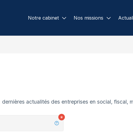
Notre cabinet
Nos missions
Actual
Présentation
Missions comptables
Actual
Notre bureau
Missions d’externalisation
Créer
Nos équipes
Missions fiscales
Échéa
Notre réseau
Missions sociales
Simul
Recrutement
Missions d’assistance et d
dernières actualités des entreprises en social, fiscal, m